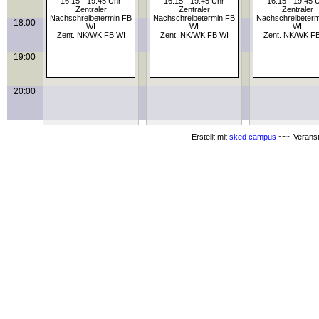
16:15 - 19:45 Uhr
16:15 - 19:45 Uhr
16:15 - 19:45 
Zentraler
Zentraler
Zentraler
Nachschreibetermin FB
Nachschreibetermin FB
Nachschreibeterm
18:00
WI
WI
WI
Zent. NK/WK FB WI
Zent. NK/WK FB WI
Zent. NK/WK F
19:00
20:00
Erstellt mit
sked campus
~~~ Veranst