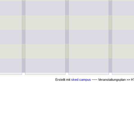
Erstellt mit
sked campus
~~~ Veranstaltungsplan >> HT