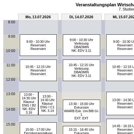
Veranstaltungsplan Wirtsch
7. Studie
Mo, 13.07.2026
Di, 14.07.2026
Mi, 15.07.20
8:00
9:00
9:00 - 10:30 Uhr
9:00 - 10:30 Uhr
9:00 - 10:30 U
Vorlesung
Reserviert
Reserviert
DBADMIN
Reserviert
Reserviert
10:00
NK: EDV 3.11
11:00
10:45 - 12:15 Uhr
10:45 - 12:15 Uhr
10:45 - 12:15 
Vorlesung
Reserviert
Reserviert
DBADMIN
Reserviert
Reserviert
NK: EDV 3.11
12:00
13:00
13:00 -
13:00 -
14:30 Uhr
14:30 Uhr
13:00 - 14:30 
Klausur
Klausur
Reserviert
13:30 - 15:00 Uhr
ENG I B2
ENG I C1
Reserviert
Exkursion
NK: EDV
14:00
NK: 3.14
WIARB Exk. Uni BIB Gr.
3.16
1
EXT: EXT
15:00
14:45 - 16:15 
15:00 - 17:00 Uhr
15:15 - 16:45 Uhr
Reserviert
Einzelveranstaltung
Exkursion
Reserviert