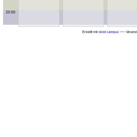
20:00
Erstellt mit
sked campus
~~~ Veranst