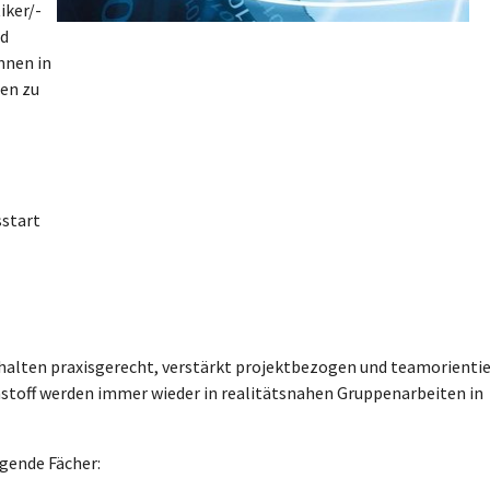
iker/-
nd
nnen in
gen zu
sstart
inhalten praxisgerecht, verstärkt projektbezogen und teamorientie
nstoff werden immer wieder in realitätsnahen Gruppenarbeiten in
lgende Fächer: