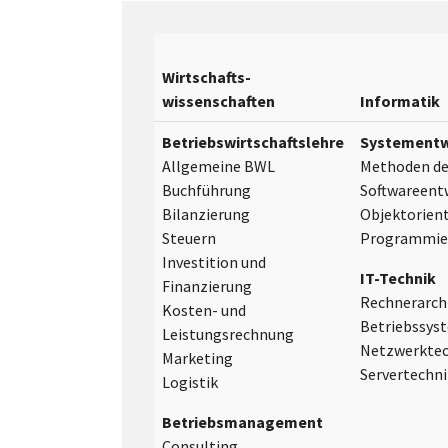
Wirtschafts-
wissenschaften
Informatik
Betriebswirtschaftslehre
Systementw
Allgemeine BWL
Methoden de
Buchführung
Softwareent
Bilanzierung
Objektorient
Steuern
Programmie
Investition und
IT-Technik
Finanzierung
Rechnerarch
Kosten- und
Betriebssys
Leistungsrechnung
Netzwerktec
Marketing
Servertechni
Logistik
Betriebsmanagement
Consulting