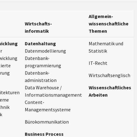
Allgemein-
Wirtschafts-
wissenschaftliche
informatik
Themen
icklung
Datenhaltung
Mathematik und
r
Datenmodellierung
Statistik
wicklung
Datenbank-
IT-Recht
ierte
programmierung
rung
Datenbank-
Wirtschaftsenglisch
administration
Data Warehouse /
Wissenschaftliches
itekturen
Informationsmanagement
Arbeiten
teme
Content-
hnik
Managementsysteme
k
Bürokommunikation
Business Process