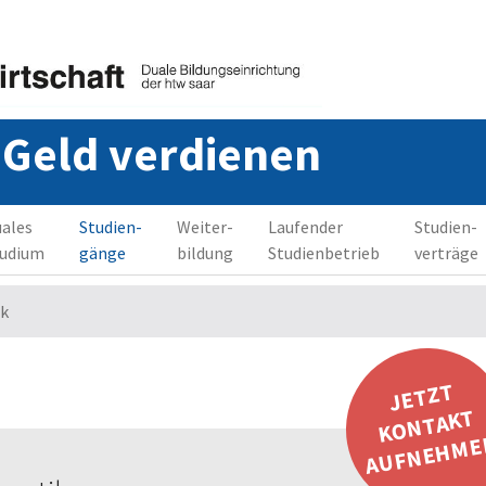
 Geld verdienen
ales
Studien-
Weiter-
Laufender
Studien-
tudium
gänge
bildung
Studienbetrieb
verträge
ik
JETZT
KONTAKT
AUFNEHME