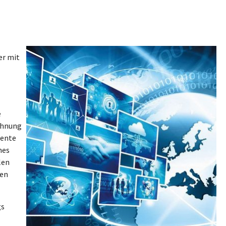
er mit
e
zahnung
mente
nes
len
nen
gs