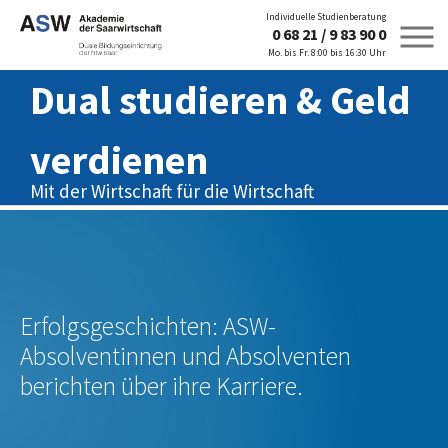
Individuelle Studienberatung
0 68 21 / 9 83 90 0
Mo. bis Fr. 8:00 bis 16:30 Uhr
Dual studieren & Geld
verdienen
Mit der Wirtschaft für die Wirtschaft
Zum Hauptinhalt springen
Erfolgsgeschichten: ASW-
Absolventinnen und Absolventen
berichten über ihre Karriere.